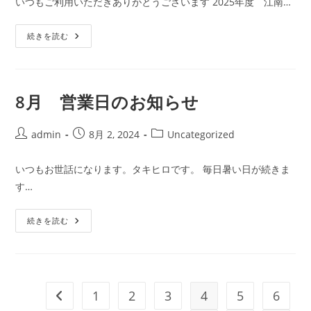
いつもご利用いただきありがとうございます 2025年度 江南…
開
テ
日:
ゴ
2025
続きを読む
リ
中
ー:
学
校
制
服
早
8月 営業日のお知らせ
期
予
約
セ
投
投
投
admin
8月 2, 2024
Uncategorized
ー
稿
稿
稿
ル
者:
公
カ
いつもお世話になります。タキヒロです。 毎日暑い日が続きま
開
テ
す…
日:
ゴ
リ
8
ー:
続きを読む
月
営
業
日
の
お
知
1
2
3
4
5
6
前のページヘ
ら
せ