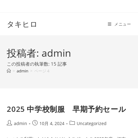
コ
ン
テ
タキヒロ
メニュー
ン
ツ
へ
投稿者:
admin
ス
キ
この投稿者の執筆数: 15 記事
ッ
>
admin
>
ページ 4
プ
2025 中学校制服 早期予約セール
投
投
投
admin
10月 4, 2024
Uncategorized
稿
稿
稿
者:
公
カ