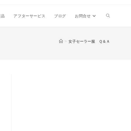
ウ
製品
アフターサービス
ブログ
お問合せ
ェ
>
女子セーラー服 Ｑ＆Ａ
ブ
サ
イ
ト