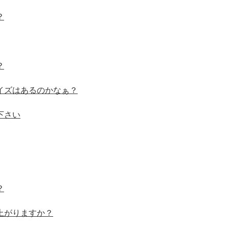
？
？
イズはあるのかなぁ？
下さい
？
上がりますか？