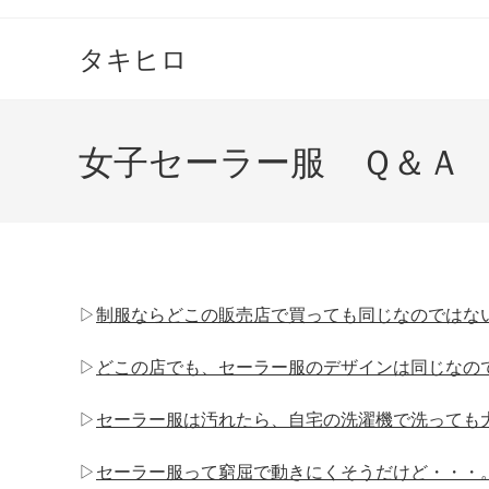
コ
ン
タキヒロ
テ
ン
ツ
女子セーラー服 Ｑ＆Ａ
へ
ス
キ
ッ
プ
▷
制服ならどこの販売店で買っても同じなのではな
▷
どこの店でも、セーラー服のデザインは同じなの
▷
セーラー服は汚れたら、自宅の洗濯機で洗っても
▷
セーラー服って窮屈で動きにくそうだけど・・・