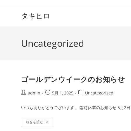
コ
ン
タキヒロ
テ
ン
ツ
Uncategorized
へ
ス
キ
ッ
プ
ゴールデンウイークのお知らせ
投
投
投
admin
5月 1, 2025
Uncategorized
稿
稿
稿
者:
公
カ
いつもありがとうございます。 臨時休業のお知らせ 5月2日
開
テ
日:
ゴ
ゴ
続きを読む
リ
ー
ー:
ル