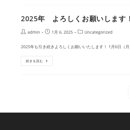
デ
ン
ウ
イ
2025年 よろしくお願いします
ー
ク
の
お
投
投
投
admin
1月 6, 2025
Uncategorized
知
稿
稿
稿
ら
せ
者:
公
カ
2025年も引き続きよろしくお願いいたします！ 1月6日（月
開
テ
日:
ゴ
2025
続きを読む
リ
年
ー:
よ
ろ
し
く
お
願
い
し
ま
す！！