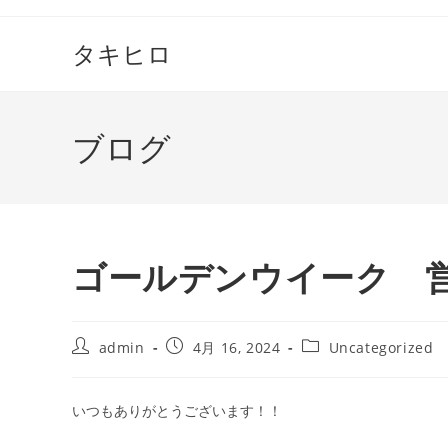
コ
ン
タキヒロ
テ
ン
ツ
ブログ
へ
ス
キ
ッ
プ
ゴールデンウイーク 
投
投
投
admin
4月 16, 2024
Uncategorized
稿
稿
稿
者:
公
カ
開
テ
いつもありがとうございます！！
日:
ゴ
リ